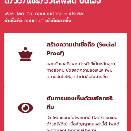
ต์/วิว/แชร์/วิวไลฟ์สด บนไอจี
ฟอล–ไลค์–วิว–คอมเมนต์ครบ = โปรไฟล์
น่าเชื่อถือ
คอนเทนต์
เข้าถึงมากขึ้น
สร้างความน่าเชื่อถือ (Social
Proof)
ยอดตัวเลขที่เยอะ ทำหน้าที่เป็นหลักฐาน
ทางสังคม ช่วยลดความลังเลและเพิ่ม
ความมั่นใจให้ลูกค้าตัดสินใจง่ายขึ้น
ดันการมองเห็นด้วยอัลกอริ
ทึม
IG ให้คะแนนกับโพสต์ที่มี (ไลค์/คอมเมน
ต์/แชร์/วิว) เมื่อสัญญาณเหล่านี้ดี โพสต์
จะถูกผลักไปหากลุ่มเป้าหมาย