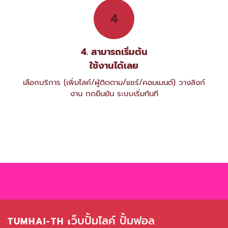
4
4. สามารถเริ่มต้น
ใช้งานได้เลย
เลือกบริการ (เพิ่มไลค์/ผู้ติดตาม/แชร์/คอมเมนต์) วางลิงก์
งาน กดยืนยัน ระบบเริ่มทันที
ว็บปั้มไลค์ ปั้มฟอล
TUMHAI-TH เ