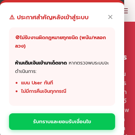
✕
⚠️ ประกาศสำคัญหลังเข้าสู่ระบบ
🚫ไม่รับงานผิดกฎหมายทุกชนิด (พนัน/หลอก
ลวง)
บริการเพิ่มยอด Instagram ครบวงจร
ห้ามเติมเงินเข้ามาเด็ดขาด
หากตรวจพบระบบจะ
ดำเนินการ:
บริการเพิ่มไลค์และเพิ่มผู้ติดตาม Instagram ผ่าน
ระบบของเรา ช่วยเสริมความน่าเชื่อถือและเปิดการ
แบน User ทันที
มองเห็นให้โปรไฟล์ของคุณอย่างเป็นธรรมชาติ เรา
ไม่มีการคืนเงินทุกกรณี
ให้บริการครบทั้ง เพิ่มไลค์โพสต์ เพิ่มผู้ติดตามไอจี
เพิ่มยอดสตอรีวิว/รีล สำหรับผู้ที่ต้องการสร้างภาพ
ลักษณ์ให้ดูมืออาชีพ โปรไฟล์ที่มียอดไลค์และยอด
รับทราบและยอมรับเงื่อนไข
ฟอลสม่ำเสมอจะช่วยให้คอนเทนต์ถูกมองเห็นมาก